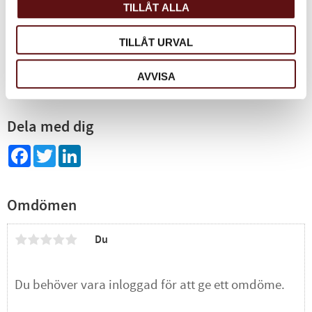
TILLÅT ALLA
Presentpaket till någon du
tycker om!
239
TILLÅT URVAL
KR
INFO
Lägg till i favoriter
AVVISA
Dela med dig
Facebook
Twitter
LinkedIn
Omdömen
Du