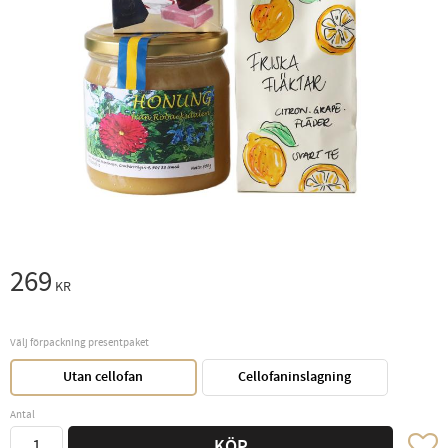
269
KR
Välj förpackning presentpaket
Utan cellofan
Cellofaninslagning
Antal
Lägg ti
KÖP