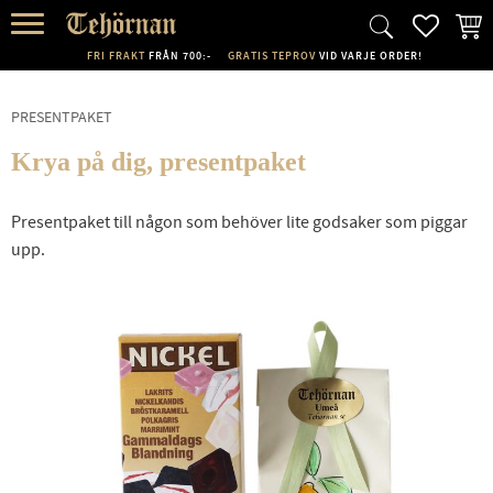
FAVORI
KUND
Meny
FRI FRAKT
FRÅN 700:-
GRATIS TEPROV
VID VARJE ORDER!
PRESENTPAKET
Krya på dig, presentpaket
Presentpaket till någon som behöver lite godsaker som piggar
upp.