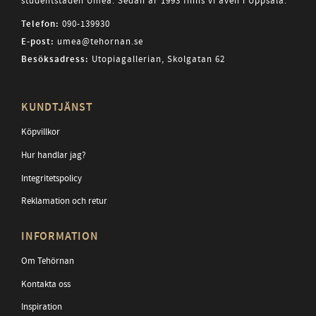
studentstaden Umeå. Sedan år 1993 finns vi även i Uppsala.
Telefon:
090-139930
E-post:
umea@tehornan.se
Besöksadress:
Utopiagallerian, Skolgatan 62
KUNDTJÄNST
Köpvillkor
Hur handlar jag?
Integritetspolicy
Reklamation och retur
INFORMATION
Om Tehörnan
Kontakta oss
Inspiration