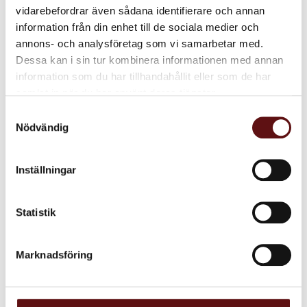
vidarebefordrar även sådana identifierare och annan
information från din enhet till de sociala medier och
Tedags,
Hälsningar från
annons- och analysföretag som vi samarbetar med.
presentpaket
Umeå, presentpaket
Dessa kan i sin tur kombinera informationen med annan
Presentpaket med allt du
Presentpaket med lokal
behöver för en mysig testund!
anknytning. Vårt svarta Umeå
information som du har tillhandahållit eller som de har
te, Umeå kaffe och choklad
269
325
från Nordic Chocolate.
samlat in när du har använt deras tjänster.
KR
KR
Samtyckesval
INFO
IN
Lägg till i favoriter
Lägg till i favoriter
Nödvändig
Inställningar
Statistik
Marknadsföring
Hjärtliga hälsningar,
presentpaket