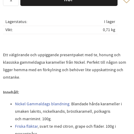
Lagerstatus
I lager
Vikt
0,71 kg
Ett välgörande och uppiggande presentpaket med te, honung och
klassiska gammeldagsa karameller från Nickel. Perfekt till någon som
ligger hemma med en förkylning och behöver lite uppskattning och
omtanke.
Innehåll:
Nickel Gammaldags blandning.
Blandade hårda karameller i
smaken lakrits, nickelkandis, bröstkaramell, polkagris
och marrimint. 100g.
Friska fläktar
, svart te med citron, grape och fläder. 100g i
presentpåse.