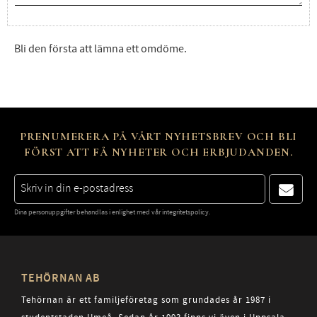
Bli den första att lämna ett omdöme.
PRENUMERERA PÅ VÅRT NYHETSBREV OCH BLI
FÖRST ATT FÅ NYHETER OCH ERBJUDANDEN.
Dina personuppgifter behandlas i enlighet med vår
integritetspolicy
.
TEHÖRNAN AB
Tehörnan är ett familjeföretag som grundades år 1987 i