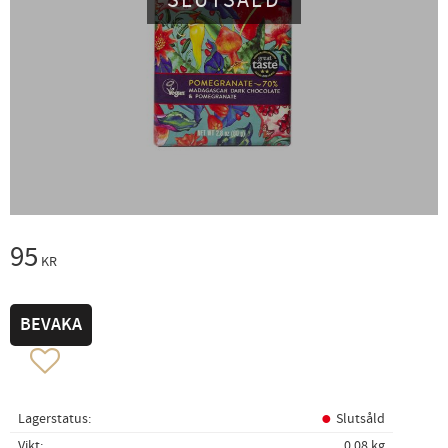
SLUTSÅLD
95
KR
BEVAKA
Lägg till i favoriter
Lagerstatus
Slutsåld
Vikt
0,08 kg