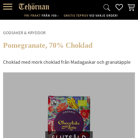
FAVORI
KUND
Meny
FRI FRAKT
FRÅN 700:-
GRATIS TEPROV
VID VARJE ORDER!
GODSAKER & KRYDDOR
Pomegranate, 70% Choklad
Choklad med mörk choklad från Madagaskar och granatäpple