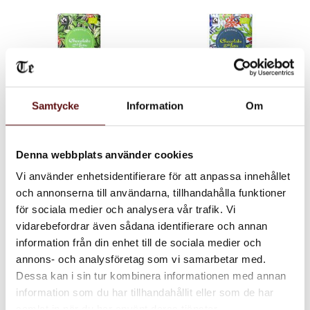
Samtycke
Information
Om
Mint crunch, 67%
Sea Salt & Caramel,
Choklad
55% Choklad
Denna webbplats använder cookies
Choklad med mint crunch
Choklad med smak av havssalt
Vi använder enhetsidentifierare för att anpassa innehållet
och salt karamell
och annonserna till användarna, tillhandahålla funktioner
95
95
KR
KR
för sociala medier och analysera vår trafik. Vi
INFO
IN
vidarebefordrar även sådana identifierare och annan
Lägg till i favoriter
Lägg till i favoriter
information från din enhet till de sociala medier och
annons- och analysföretag som vi samarbetar med.
Dessa kan i sin tur kombinera informationen med annan
information som du har tillhandahållit eller som de har
samlat in när du har använt deras tjänster.