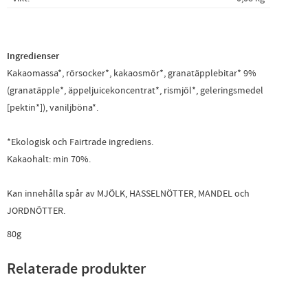
Ingredienser
Kakaomassa*, rörsocker*, kakaosmör*, granatäpplebitar* 9%
(granatäpple*, äppeljuicekoncentrat*, rismjöl*, geleringsmedel
[pektin*]), vaniljböna*.
*Ekologisk och Fairtrade ingrediens.
Kakaohalt: min 70%.
Kan innehålla spår av MJÖLK, HASSELNÖTTER, MANDEL och
JORDNÖTTER.
80g
Relaterade produkter