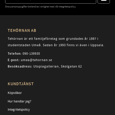
Dina personuppgifter behandlas i enlighet med vår
integritetspolicy
.
TEHÖRNAN AB
Tehörnan är ett familjeföretag som grundades år 1987 i
studentstaden Umeå. Sedan år 1993 finns vi även i Uppsala.
Telefon:
090-139930
E-post:
umea@tehornan.se
Besöksadress:
Utopiagallerian, Skolgatan 62
KUNDTJÄNST
Köpvillkor
Hur handlar jag?
Integritetspolicy