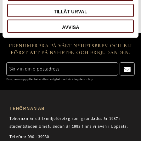
Bli den första att lämna ett omdöme.
TILLÅT URVAL
AVVISA
PRENUMERERA PÅ VÅRT NYHETSBREV OCH BLI
FÖRST ATT FÅ NYHETER OCH ERBJUDANDEN.
Dina personuppgifter behandlas i enlighet med vår
integritetspolicy
.
TEHÖRNAN AB
Tehörnan är ett familjeföretag som grundades år 1987 i
studentstaden Umeå. Sedan år 1993 finns vi även i Uppsala.
Telefon:
090-139930