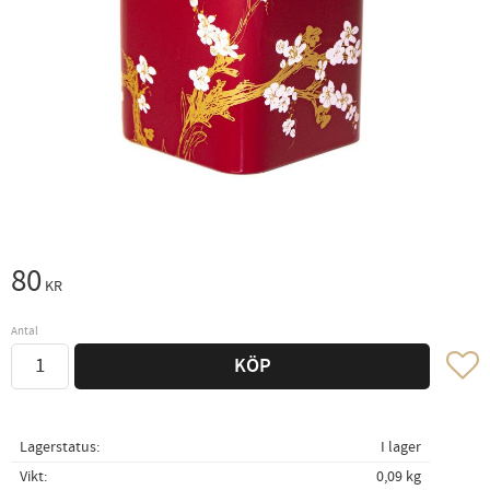
80
KR
Antal
Lägg ti
KÖP
Lagerstatus
I lager
Vikt
0,09 kg