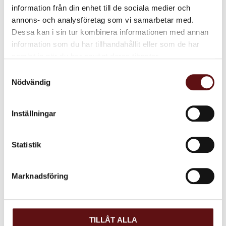
80
KR
information från din enhet till de sociala medier och
annons- och analysföretag som vi samarbetar med.
KÖP
Lägg till i favoriter
Dessa kan i sin tur kombinera informationen med annan
information som du har tillhandahållit eller som de har
samlat in när du har använt deras tjänster.
Dela med dig
Samtyckesval
Nödvändig
Facebook
Twitter
LinkedIn
Inställningar
Omdömen
Statistik
Du
Marknadsföring
TILLÅT ALLA