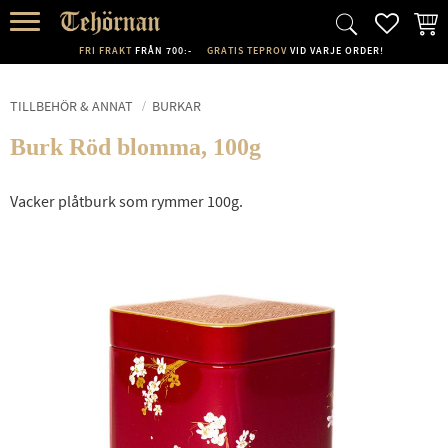
FAVORI
KUND
Meny
FRI FRAKT
FRÅN 700:-
GRATIS TEPROV
VID VARJE ORDER!
TILLBEHÖR & ANNAT
BURKAR
Burk Röd blomma, 100g
Vacker plåtburk som rymmer 100g.