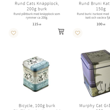
Rund Cats Knäpplock,
Rund Bruni Kat
200g burk
150g
Rund plåtburk med knäpplock som
Rund burk i turkost med 
rymmer ca 200g.
katt och vackra fjä
115
100
KR
KR
INFO
Lägg till i favoriter
Lägg till i favoriter
Bicycle, 100g burk
Murphy Cat Grå