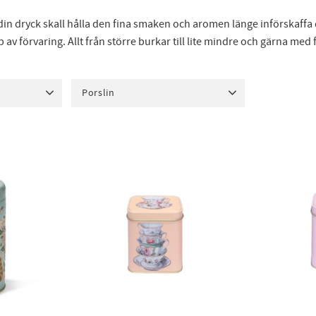
tt din dryck skall hålla den fina smaken och aromen länge införskaffa 
yp av förvaring. Allt från större burkar till lite mindre och gärna med
Porslin
Plåtburk
2