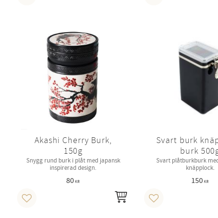
Lägg till i favoriter
Lägg till i favoriter
Akashi Cherry Burk,
Svart burk knä
150g
burk 500
Snygg rund burk i plåt med japansk
Svart plåtburkburk med
inspirerad design.
knäpplock.
80
150
KR
KR
KÖP
Lägg till i favoriter
Lägg till i favoriter