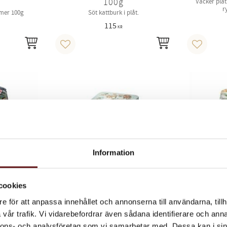
100g
Vacker plå
r
mer 100g
Söt kattburk i plåt.
115
KR
KÖP
KÖP
Lägg till i favoriter
Lägg till 
Information
cookies
Peony,
Bruni katt, Burk 100g
Sander
e för att anpassa innehållet och annonserna till användarna, tillh
g
Söt turkos plåtburk med kattmotiv.
vår trafik. Vi vidarebefordrar även sådana identifierare och anna
ioner som
Dekorativ p
.
nnons- och analysföretag som vi samarbetar med. Dessa kan i sin