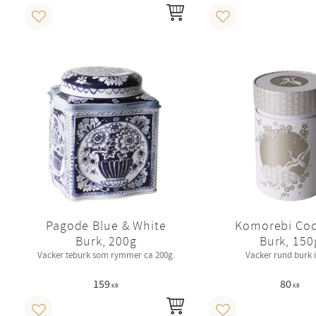
INFO
Lägg till i favoriter
Lägg till i favoriter
Pagode Blue & White
Komorebi Co
Burk, 200g
Burk, 150
Vacker teburk som rymmer ca 200g.
Vacker rund burk i
159
80
KR
KR
INFO