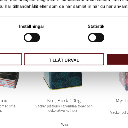
85
har tillhandahållit eller som de har samlat in när du har använt 
KR
INFO
INFO
Lägg till i favoriter
Lägg till 
Inställningar
Statistik
TILLÅT URVAL
box
Koi, Burk 100g
Mysti
åt med små
Vacker plåtburk i grönblåa toner och
r.
dekorativa koifiskar.
Vacker plå
70
KR