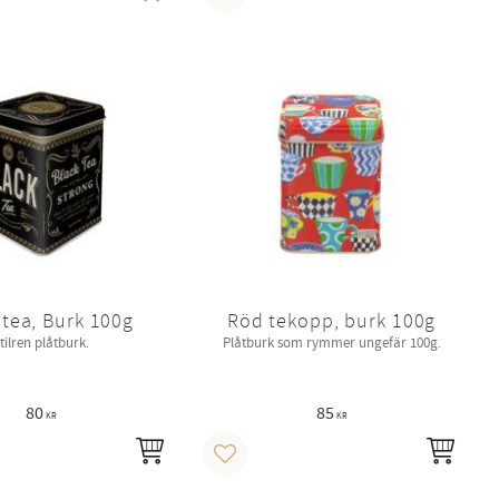
i favoriter
Lägg till i favoriter
 tea, Burk 100g
Röd tekopp, burk 100g
tilren plåtburk.
Plåtburk som rymmer ungefär 100g.
80
85
KR
KR
KÖP
KÖP
i favoriter
Lägg till i favoriter