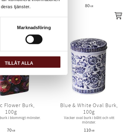
85
80
deras tjänster.
KR
KR
KÖP
KÖP
i favoriter
Lägg till i favoriter
Marknadsföring
TILLÅT ALLA
c Flower Burk,
Blue & White Oval Burk,
100g
100g
tburk i blommigt mönster.
Vacker oval burk i blått och vitt
mönster.
70
110
KR
KR