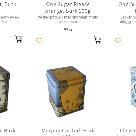
t, Burk
One Sugar Please
One Su
orange, burk 100g
motiv av en
Vacker påtburk med charmigt motiv
Vacker p
rilar.
av tekoppar.
100g gram
85
KR
INFO
KÖP
Lägg till i favoriter
Lägg till 
, Burk
Murphy Cat Gul, Burk
Classi