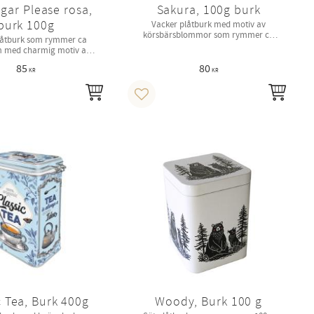
gar Please rosa,
Sakura, 100g burk
burk 100g
Vacker plåtburk med motiv av
körsbärsblommor som rymmer ca
låtburk som rymmer ca
100g.
 med charmig motiv av
tekoppar.
85
80
KR
KR
KÖP
KÖP
i favoriter
Lägg till i favoriter
c Tea, Burk 400g
Woody, Burk 100 g