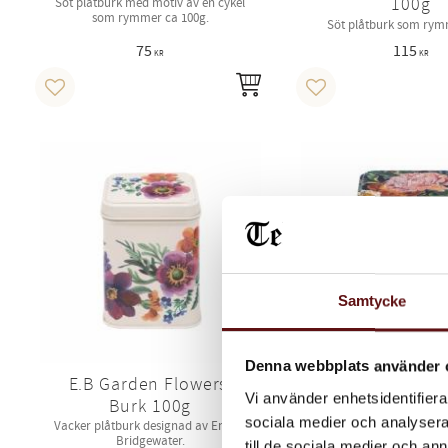
100g
Söt plåtburk med motiv av en cykel
som rymmer ca 100g.
Söt plåtburk som rym
75
115
KR
KR
KÖP
Lägg till i favoriter
Lägg till i favoriter
Samtycke
Denna webbplats använder 
E.B Garden Flowers,
Arts & Crafts 
Vi använder enhetsidentifierar
Burk 100g
Burk 100
sociala medier och analysera 
Vacker plåtburk designad av Emma
Vacker plåtburk med p
Bridgewater.
rymmer 100g
till de sociala medier och a