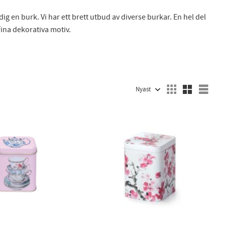
dig en burk. Vi har ett brett utbud av diverse burkar. En hel del
 fina dekorativa motiv.
Välj sortering
Välj