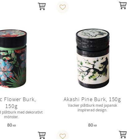
INFO
KÖP
i favoriter
Lägg till i favoriter
c Flower Burk,
Akashi Pine Burk, 150g
150g
Vacker plåtburk med japansk
inspirerad design.
 plåtburk med dekorativt
mönster.
80
80
KR
KR
INFO
KÖP