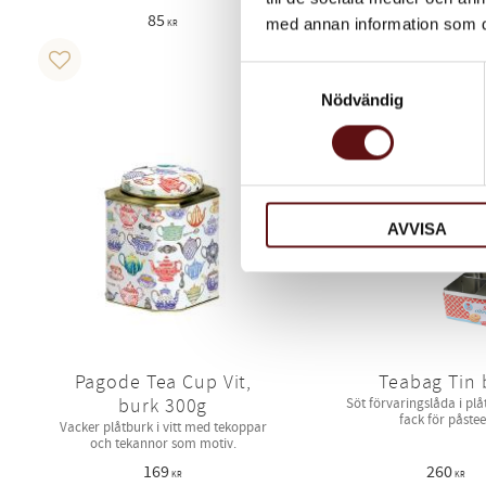
85
85
med annan information som du 
KR
KR
KÖP
Lägg till i favoriter
Lägg till i favoriter
Samtyckesval
Nödvändig
AVVISA
Pagode Tea Cup Vit,
Teabag Tin 
burk 300g
Söt förvaringslåda i pl
fack för påstee
Vacker plåtburk i vitt med tekoppar
och tekannor som motiv.
169
260
KR
KR