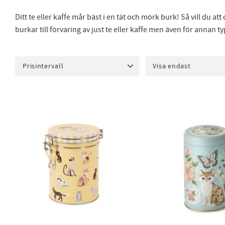
Ditt te eller kaffe mår bäst i en tät och mörk burk! Så vill du a
burkar till förvaring av just te eller kaffe men även för annan t
Prisintervall
Visa endast
65
260
Finns i lager
40