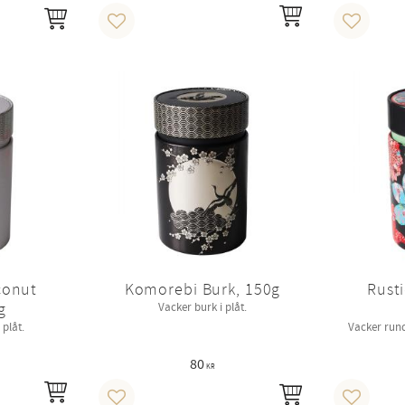
INFO
KÖP
Lägg till i favoriter
Lägg till 
conut
Komorebi Burk, 150g
Rusti
g
Vacker burk i plåt.
 plåt.
Vacker rund
80
KR
INFO
KÖP