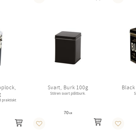
Lägg till i favoriter
Lägg till 
pplock,
Svart, Burk 100g
Black
g
Stilren svart plåtburk.
S
 praktiskt
70
KR
INFO
KÖP
Lägg till i favoriter
Lägg till 