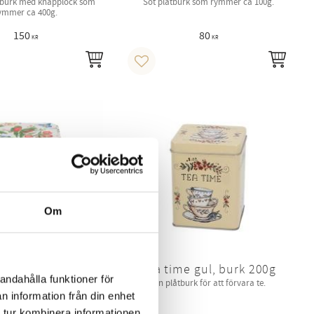
tburk med knäpplock som
Söt plåtburk som rymmer ca 100g.
ymmer ca 400g.
150
80
KR
KR
KÖP
KÖP
i favoriter
Lägg till i favoriter
Om
son Chinoiserie,
Tea time gul, burk 200g
andahålla funktioner för
burk 100 g
Fin plåtburk för att förvara te.
n information från din enhet
låtburk i vackert mönster.
 tur kombinera informationen