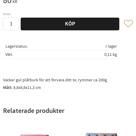
80
KR
Antal
Lägg ti
KÖP
Lagerstatus
I lager
Vikt
0,11 kg
Vacker gul plåtburk för att förvara ditt te, rymmer ca 200g.
Mått:
8,8x8,8x11,3 cm
Relaterade produkter