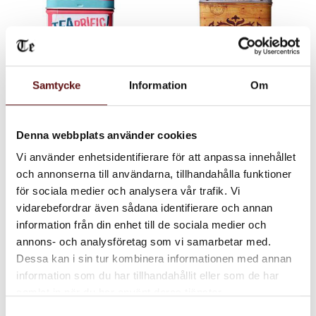
Samtycke
Information
Om
Burk Tearrific, 100
Burk Premium Tea,
Denna webbplats använder cookies
gr.
200 gr.
Plåtburk, 100 gr.
Plåtburk, 200 gr.
Vi använder enhetsidentifierare för att anpassa innehållet
80
85
KR
KR
och annonserna till användarna, tillhandahålla funktioner
för sociala medier och analysera vår trafik. Vi
KÖP
KÖ
Lägg till i favoriter
Lägg till i favoriter
vidarebefordrar även sådana identifierare och annan
information från din enhet till de sociala medier och
annons- och analysföretag som vi samarbetar med.
Dessa kan i sin tur kombinera informationen med annan
information som du har tillhandahållit eller som de har
samlat in när du har använt deras tjänster.
Samtyckesval