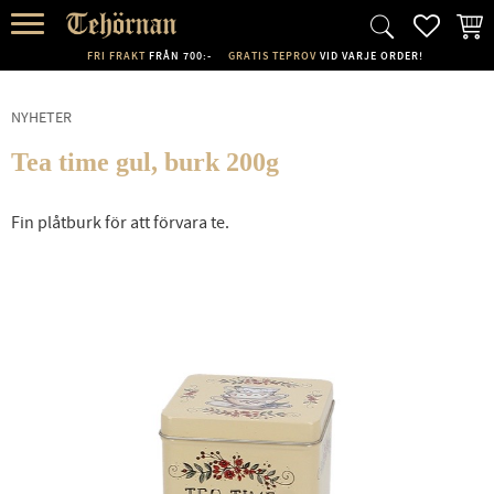
FAVORI
KUND
Meny
FRI FRAKT
FRÅN 700:-
GRATIS TEPROV
VID VARJE ORDER!
NYHETER
Tea time gul, burk 200g
Fin plåtburk för att förvara te.