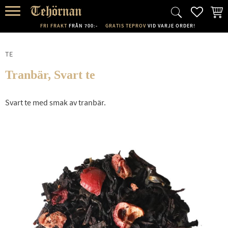
FAVORI
KUND
Meny
FRI FRAKT
FRÅN 700:-
GRATIS TEPROV
VID VARJE ORDER!
TE
Tranbär, Svart te
Svart te med smak av tranbär.