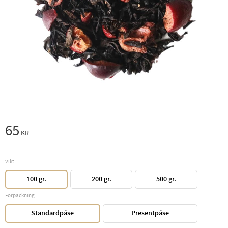
65
KR
Vikt
100 gr.
200 gr.
500 gr.
Förpackning
Standardpåse
Presentpåse