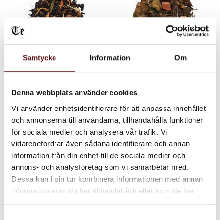
Samtycke
Information
Om
Skogens guld, Svart
Granatäpple
och grönt te
Tranbär, Vitt te
Denna webbplats använder cookies
Svart-grönt te med blåbär,
Vitt te med granatäpple,
hjortron, tranbär, björnbär,
tranbär, goji, annanas, papaya
Vi använder enhetsidentifierare för att anpassa innehållet
fläder, mullbär, vanilj, melon,
och kiwi .
och annonserna till användarna, tillhandahålla funktioner
ringblomma, solrolros,
75
80
blåklint, apelsinblom,
KR
KR
för sociala medier och analysera vår trafik. Vi
björnbärsblad.
vidarebefordrar även sådana identifierare och annan
INFO
IN
Lägg till i favoriter
Lägg till i favoriter
information från din enhet till de sociala medier och
annons- och analysföretag som vi samarbetar med.
Dessa kan i sin tur kombinera informationen med annan
information som du har tillhandahållit eller som de har
samlat in när du har använt deras tjänster.
Samtyckesval