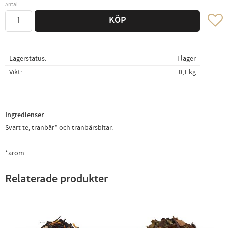
Antal
Lägg ti
KÖP
Lagerstatus
I lager
Vikt
0,1 kg
Ingredienser
Svart te, tranbär* och tranbärsbitar.
*arom
Relaterade produkter