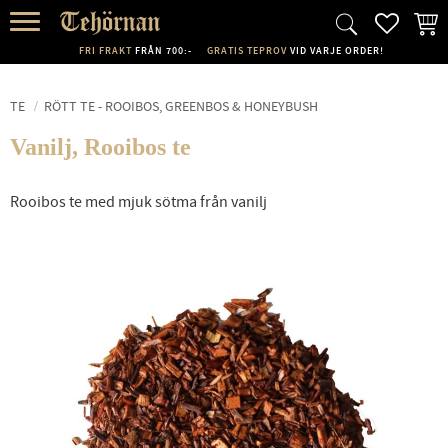
FAVORI
KUND
Meny
FRI FRAKT
FRÅN 700:-
GRATIS TEPROV
VID VARJE ORDER!
TE
RÖTT TE - ROOIBOS, GREENBOS & HONEYBUSH
Vanilj, Rooibos te
Rooibos te med mjuk sötma från vanilj