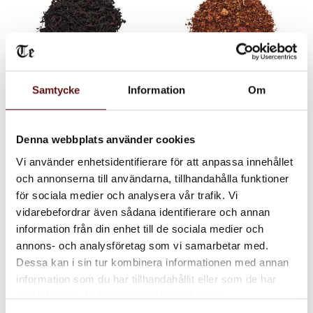
Samtycke
Information
Om
Earl Grey Cream,
Jordgubbe Vanilj,
Svart te
rooibos te
Denna webbplats använder cookies
Earl Grey, bergamott och
Ett roooibos te med jordgubbe
vanilj.
och vanilj.
Vi använder enhetsidentifierare för att anpassa innehållet
70
75
KR
KR
och annonserna till användarna, tillhandahålla funktioner
för sociala medier och analysera vår trafik. Vi
INFO
IN
Lägg till i favoriter
Lägg till i favoriter
vidarebefordrar även sådana identifierare och annan
information från din enhet till de sociala medier och
annons- och analysföretag som vi samarbetar med.
Dessa kan i sin tur kombinera informationen med annan
information som du har tillhandahållit eller som de har
samlat in när du har använt deras tjänster.