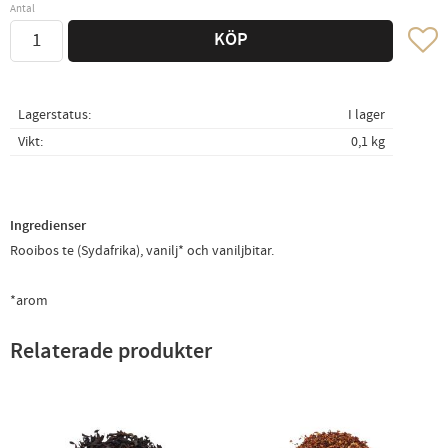
Antal
Lägg ti
KÖP
Lagerstatus
I lager
Vikt
0,1 kg
Ingredienser
Rooibos te (Sydafrika), vanilj* och vaniljbitar.
*arom
Relaterade produkter