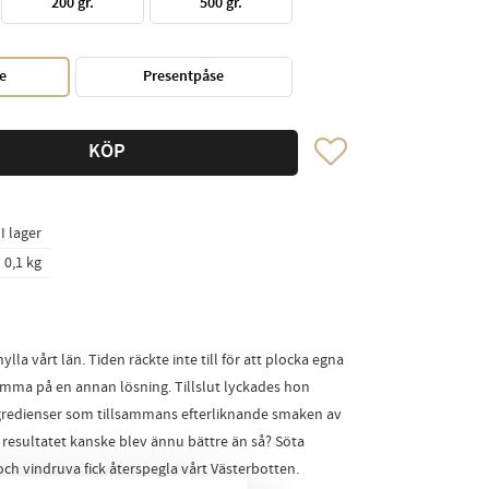
200 gr.
500 gr.
e
Presentpåse
Lägg till i favoriter
KÖP
I lager
0,1 kg
ylla vårt län. Tiden räckte inte till för att plocka egna
komma på en annan lösning. Tillslut lyckades hon
redienser som tillsammans efterliknande smaken av
 resultatet kanske blev ännu bättre än så? Söta
och vindruva fick återspegla vårt Västerbotten.