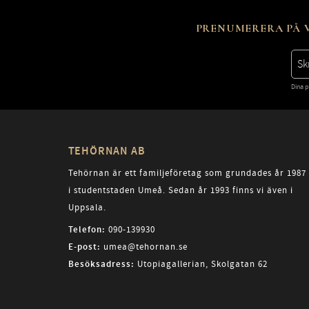
PRENUMERERA PÅ V
Dina p
TEHÖRNAN AB
Tehörnan är ett familjeföretag som grundades år 1987
i studentstaden Umeå. Sedan år 1993 finns vi även i
Uppsala.
Telefon:
090-139930
E-post:
umea@tehornan.se
Besöksadress:
Utopiagallerian, Skolgatan 62