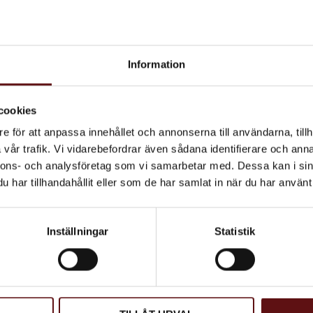
Ingredienser:
Svart te,
smak) Grapearom, Apel
Information
cookies
e för att anpassa innehållet och annonserna till användarna, tillh
vår trafik. Vi vidarebefordrar även sådana identifierare och anna
Norrbyskär,
nnons- och analysföretag som vi samarbetar med. Dessa kan i sin
Svart te
har tillhandahållit eller som de har samlat in när du har använt 
Ett svart te med
gubbe, fläder, lime,
pelsin och vanilj.
Inställningar
Statistik
65
KR
INFO
g till i favoriter