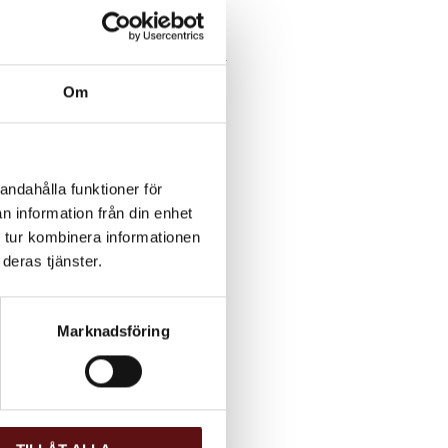
 Smultron (naturlig
sinskal, Vindruvsarom, Björnbärsblad.
Om
andahålla funktioner för
n information från din enhet
 tur kombinera informationen
deras tjänster.
Marknadsföring