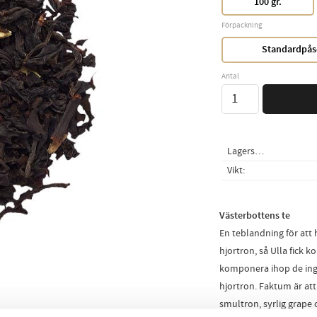
100 gr.
Förpackning
Standardpås
Antal
Lagerstatus
Vikt
Västerbottens te
En teblandning för att h
hjortron, så Ulla fick 
komponera ihop de ing
hjortron. Faktum är att
smultron, syrlig grape 