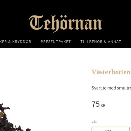
KER & KRYDDOR
PRESENTPAKET
TILLBEHÖR & ANNAT
Västerbotten
Svart te med smultr
75
KR
Vikt