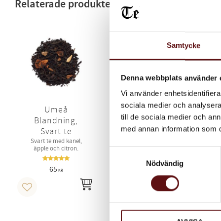
Relaterade produkter
Samtycke
Denna webbplats använder 
Vi använder enhetsidentifierar
sociala medier och analysera 
Umeå
Umeå Kaffe
till de sociala medier och a
Blandning,
En mörkrostad och
aromrik blandning
med annan information som du 
Svart te
med behagligt fruktiga
jord
Svart te med kanel,
toner, torkade dadlar
a
äpple och citron.
och pigg syra.
Samtyckesval
Nödvändig
65
130
KR
KR
INFO
INFO
Lägg till i favoriter
Lägg till i favoriter
Läg