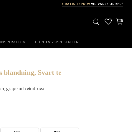
GRATIS TEPROV
VID VARJE ORDER!
FAVORITER
KUNDVA
INSPIRATION
FÖRETAGSPRESENTER
s blandning, Svart te
on, grape och vindruva