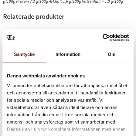
g/100g
Protein 7.2 g/100g
Askhalt 1.6 g/100g
Vattenhalt < 1,0 g/100g
Relaterade produkter
Samtycke
Information
Om
Denna webbplats använder cookies
Vi använder enhetsidentifierare för att anpassa innehållet
och annonserna till användarna, tillhandahålla funktioner
Choklad Kaffe
Hälsningar från
för sociala medier och analysera vår trafik. Vi
Umeå, presentpaket
Kaffe med smak av choklad.
vidarebefordrar även sådana identifierare och annan
Presentpaket med lokal
anknytning. Vårt svarta Umeå
information från din enhet till de sociala medier och
te, Umeå kaffe och choklad
130
325
från Nordic Chocolate.
KR
KR
annons- och analysföretag som vi samarbetar med.
Dessa kan i sin tur kombinera informationen med annan
INFO
IN
Lägg till i favoriter
Lägg till i favoriter