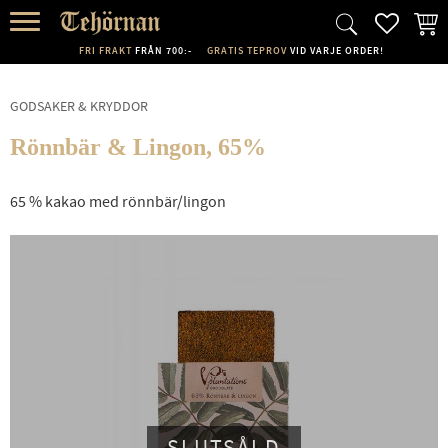
FAVORI
KUND
Meny
FRI FRAKT
FRÅN 700:-
GRATIS TEPROV
VID VARJE ORDER!
GODSAKER & KRYDDOR
Rönnbär & Lingon, 65%
65 % kakao med rönnbär/lingon