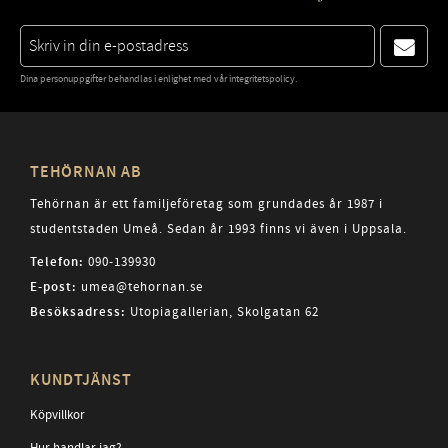
Dina personuppgifter behandlas i enlighet med vår
integritetspolicy
.
TEHÖRNAN AB
Tehörnan är ett familjeföretag som grundades år 1987 i
studentstaden Umeå. Sedan år 1993 finns vi även i Uppsala.
Telefon:
090-139930
E-post:
umea@tehornan.se
Besöksadress:
Utopiagallerian, Skolgatan 62
KUNDTJÄNST
Köpvillkor
Hur handlar jag?