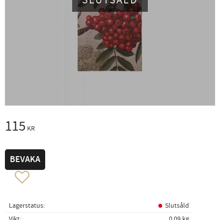
SLUTSÅLD
115
KR
BEVAKA
Lägg till i favoriter
Lagerstatus
Slutsåld
Vikt
0,09 kg