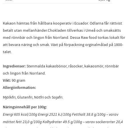
Kakaon hämtas från hållbara kooperativ i Ecuador. Odlarna får rättvist
betalt utan mellanhänder.Chokladen tillverkas i Umeå och smaksätts
med rönnbär och lingon från Norrland. Dessa Raw food torkas lokalt för
att bevara näring och smak. Växt på förpackning orginalmålad på 1800-
talet.
Ingredienser:
Stenmalda kakaobönor, råsocker, kakaosmör, rönnbär
och lingon från Norrland.
Vikt:
90 gram
Allergiinformation:
Mjölkfri, Glutenfri, Nötfri och Sojafri.
Näringsinnehåll per 100g:
Energi 605 kcal/100g
Energi 2521 kJ/100g
Fetthalt 38.8 g/100g
– varav
mättat fett 23,0 g/100g
Kolhydrater 49.5 g/100g
– varav sockerarter 20,4