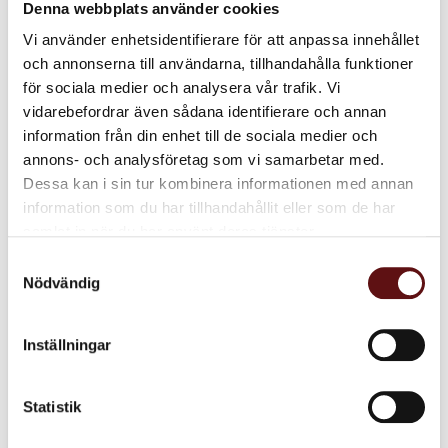
Denna webbplats använder cookies
smet i en annan skål. Tillsätt sedan äggulorna.
Vi använder enhetsidentifierare för att anpassa innehållet
3. Tillsätt lite i taget av matcha och
och annonserna till användarna, tillhandahålla funktioner
mjölblandningen till den andra blandningen med
för sociala medier och analysera vår trafik. Vi
florsocker och smör. Rör om till en formbar deg.
vidarebefordrar även sådana identifierare och annan
4. Rulla degen i en längd och plasta in rullen.
information från din enhet till de sociala medier och
Placera degen i kylskåp ca 1-2 timmar.
annons- och analysföretag som vi samarbetar med.
5. Sätt ugnen på 175 grader. Ta ut degen och skär i
Dessa kan i sin tur kombinera informationen med annan
den i 2.5 cm tjocka bitar. Placera dem sedan på en
information som du har tillhandahållit eller som de har
plåt och grädda i ugnen ca 15 minuter. Ta ut
samlat in när du har använt deras tjänster.
kakorna när dem fått lätt gyllenbruna kanter.
Samtyckesval
6. Servera kakorna med dit favorit te!
Nödvändig
Tips!
Inställningar
Tillsätt lite nötter i degen eller smält choklad
ovanpå kakorna om du vill vara lite extra kreativ!
Statistik