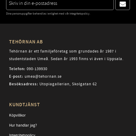
Dina personuppgifter behandlas i enlighet med vår
integritetspolicy
.
TEHÖRNAN AB
Tehörnan är ett familjeföretag som grundades år 1987 i
studentstaden Umeå. Sedan år 1993 finns vi även i Uppsala.
Telefon:
090-139930
E-post:
umea@tehornan.se
Besöksadress:
Utopiagallerian, Skolgatan 62
KUNDTJÄNST
Köpvillkor
Hur handlar jag?
Integritetspolicy