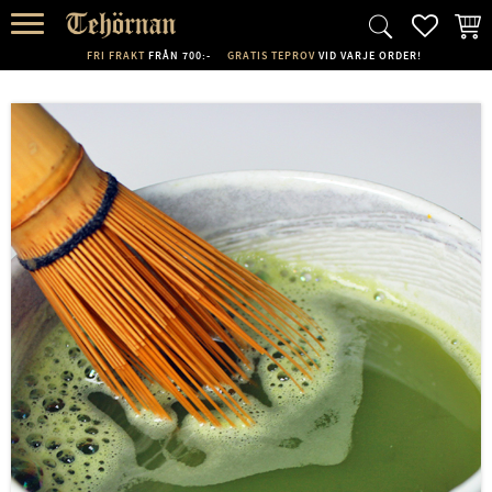
FAVORI
KUND
Meny
FRI FRAKT
FRÅN 700:-
GRATIS TEPROV
VID VARJE ORDER!