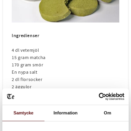
Ingredienser
4 dl vetemjöl
15 gram matcha
170 gram smör
En nypa salt
2 dl florsocker
2 äggulor
Gör såhär:
Samtycke
Information
Om
1. Sikta ner matcha och vetemjöl i en skål för
att undvika klumpar och ojämnheter.
2. Blanda smör, salt och florsocker till en jämn