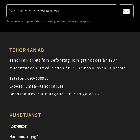
Dina personuppgifter behandlas i enlighet med vår
integritetspolicy
.
TEHÖRNAN AB
Tehörnan är ett familjeföretag som grundades år 1987 i
studentstaden Umeå. Sedan år 1993 finns vi även i Uppsala.
Telefon:
090-139930
E-post:
umea@tehornan.se
Besöksadress:
Utopiagallerian, Skolgatan 62
KUNDTJÄNST
Köpvillkor
Hur handlar jag?