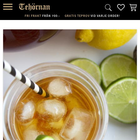
FAVORI
KUND
Meny
FRI FRAKT
FRÅN 700:-
GRATIS TEPROV
VID VARJE ORDER!