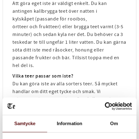
Att göra eget iste är väldigt enkelt. Du kan
antingen kallbrygga teet över natten i
kylskåpet (passande för rooibos,
örtteer och fruktteer) eller brygga teet varmt (3-5
minuter) och sedan kyla ner det. Du behöver ca 3
teskedar te till ungefär 1 liter vatten. Du kan gärna
söta ditt iste med råsocker, honung eller
passande frukter och bär. Tillsist toppa med en
hel del is.
Vilka teer passar som iste?
Du kan göra iste av alla sorters teer. Så mycket
handlar om ditt eget tycke och smak. Vi
rekommenderar exemplevis
Brunkullans gröna
och
röda iste
som är speciellt framtagna för att
passa som iste. Utöver dessa tycker vi att det
svarta teet
Norrbyskär
, storsäljaren
Japanese lime
,
Samtycke
Information
Om
svart eller vitt
Mullbärs te
eller rooibos teet
persika
passion
funkar bra som iste.