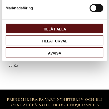
Marknadsföring
Kategorier
Recept (4)
TILLÅT ALLA
Porslin (1)
Chai (2)
TILLÅT URVAL
Grönt te (3)
Tips (5)
AVVISA
Iste (1)
Jul (1)
PRENUMERERA PÅ VÅRT NYHETSBREV OCH BLI
FÖRST ATT FÅ NYHETER OCH ERBJUDANDEN.