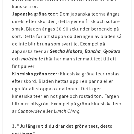
kanske tror:
Japanska gröna teer:
Dem japanska teerna ångas
direkt efter skörden, detta ger en frisk och sötare
smak. Bladen ångas 30-90 sekunder beroende på
sort. Detta för att stoppa oxideringen av bladen så
de inte blir bruna som svart te. Exempel på
Japanska teer är
Sencha Makoto
,
Bancha
,
Gyokuro
och
matcha te
(här har man stenmalt teet till ett
fint pulver.
Kinesiska gröna teer:
Kinesiska gröna teer rostas
efter skörd. Bladen hettas upp i en panna eller
ugn för att stoppa oxidationen. Detta ger
kinesiska teer en nötigare och rostad ton. Färgen
blir mer olivgrön. Exempel på gröna kinesiska teer
är
Gunpowder
eller
Lunch Ching.
3. "Ju längre tid du drar det gröna teet, desto
nyttigare"