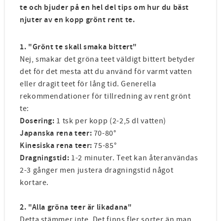
te och bjuder på en hel del tips om hur du bäst
njuter av en kopp grönt rent te.
1. "Grönt te skall smaka bittert"
Nej, smakar det gröna teet väldigt bittert betyder
det för det mesta att du använd för varmt vatten
eller dragit teet för lång tid. Generella
rekommendationer för tillredning av rent grönt
te:
Dosering:
1 tsk per kopp (2-2,5 dl vatten)
Japanska rena teer:
70-80°
Kinesiska rena teer:
75-85°
Dragningstid:
1-2 minuter. Teet kan återanvändas
2-3 gånger men justera dragningstid något
kortare.
2. "Alla gröna teer är likadana"
Detta stämmer inte. Det finns fler sorter än man