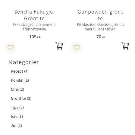
Sencha Fukuyju,
Gunpowder, grönt
Grönt te
te
Exklusivt grönt Japanskt te
Ett klassiskt Kinesiskt grönt te
ifrån Shizouka.
med rullade teblad.
105
70
KR
KR
INFO
IN
Lägg till i favoriter
Lägg till i favoriter
Kategorier
Recept (4)
Porslin (1)
Chai (2)
Grönt te (3)
Tips (5)
Iste (1)
Jul (1)