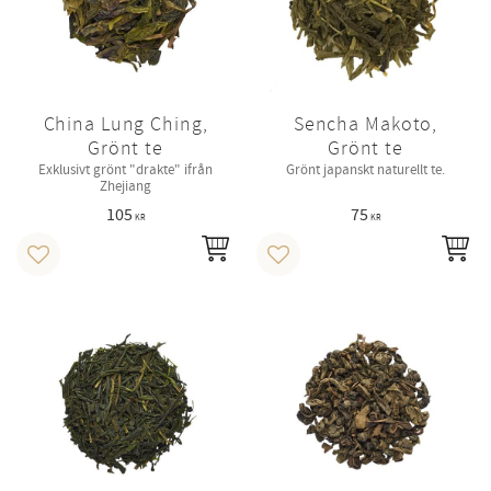
China Lung Ching,
Sencha Makoto,
Grönt te
Grönt te
Exklusivt grönt "drakte" ifrån
Grönt japanskt naturellt te.
Zhejiang
105
75
KR
KR
INFO
IN
Lägg till i favoriter
Lägg till i favoriter