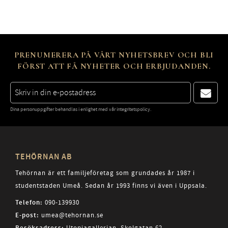
PRENUMERERA PÅ VÅRT NYHETSBREV OCH BLI
FÖRST ATT FÅ NYHETER OCH ERBJUDANDEN.
Dina personuppgifter behandlas i enlighet med vår
integritetspolicy
.
TEHÖRNAN AB
Tehörnan är ett familjeföretag som grundades år 1987 i
studentstaden Umeå. Sedan år 1993 finns vi även i Uppsala.
Telefon:
090-139930
E-post:
umea@tehornan.se
Utopiagallerian, Skolgatan 62