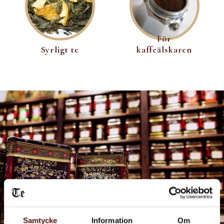
För
Syrligt te
kaffeälskaren
Samtycke
Information
Om