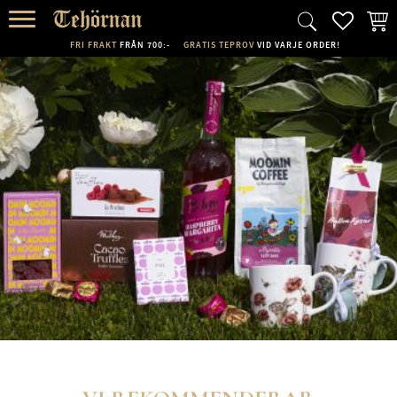
FAVORI
KUND
Meny
FRI FRAKT
FRÅN 700:-
GRATIS TEPROV
VID VARJE ORDER!