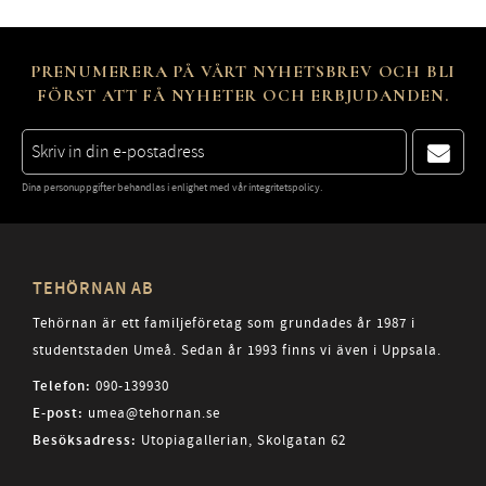
PRENUMERERA PÅ VÅRT NYHETSBREV OCH BLI
FÖRST ATT FÅ NYHETER OCH ERBJUDANDEN.
Dina personuppgifter behandlas i enlighet med vår
integritetspolicy
.
TEHÖRNAN AB
Tehörnan är ett familjeföretag som grundades år 1987 i
studentstaden Umeå. Sedan år 1993 finns vi även i Uppsala.
Telefon:
090-139930
E-post:
umea@tehornan.se
Besöksadress:
Utopiagallerian, Skolgatan 62