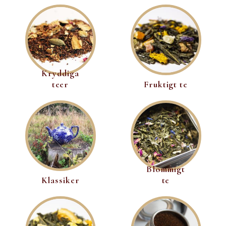
Kryddiga
teer
Fruktigt te
Blommigt
Klassiker
te