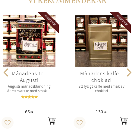
VI REKOMMENDERAR
MISSA INTE!
MISSA INTE!
Månadens te -
Månadens kaffe -
Augusti
choklad
Augusti månadsblandning
Ett fylligt kaffe med smak av
är ett svart te med smak av
choklad
munk , earl grey, grön mint,
äpple
65
130
KR
KR
INFO
INF
Lägg till i favoriter
Lägg till i favoriter