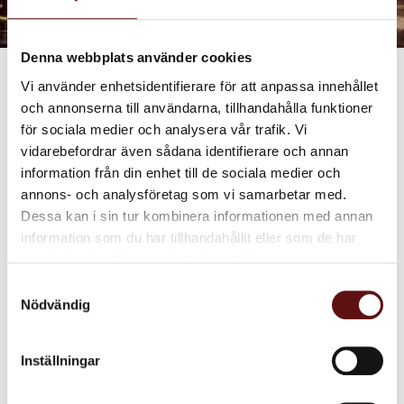
Denna webbplats använder cookies
Vi använder enhetsidentifierare för att anpassa innehållet
POPULÄRA PRODUKTER
och annonserna till användarna, tillhandahålla funktioner
för sociala medier och analysera vår trafik. Vi
vidarebefordrar även sådana identifierare och annan
information från din enhet till de sociala medier och
annons- och analysföretag som vi samarbetar med.
Dessa kan i sin tur kombinera informationen med annan
information som du har tillhandahållit eller som de har
samlat in när du har använt deras tjänster.
Samtyckesval
Nödvändig
Sleepy Time, Örtte
Körsbär, Svart te
Ett ört te med bland annat
Ett svart med körsbär och
pepparmynta, citronmeliss,
rosenblad.
Inställningar
björnbärsblad, kamomill,
citronverbena, ljung,
lavendel och rosenblad.