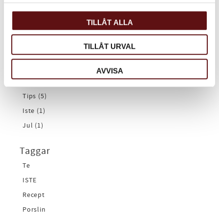
Kategorier
TILLÅT ALLA
Recept (4)
TILLÅT URVAL
Porslin (1)
Chai (2)
AVVISA
Grönt te (3)
Tips (5)
Iste (1)
Jul (1)
Taggar
Te
ISTE
Recept
Porslin