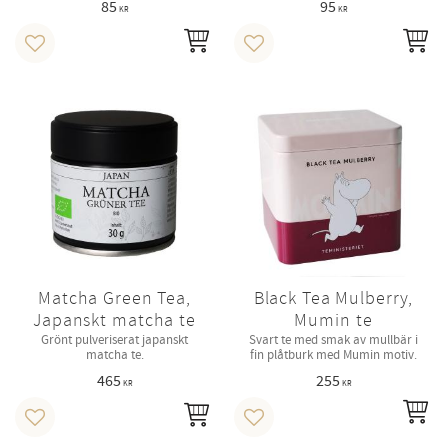
85
95
KR
KR
KÖP
KÖ
Lägg till i favoriter
Lägg till i favoriter
Matcha Green Tea,
Black Tea Mulberry,
Japanskt matcha te
Mumin te
Grönt pulveriserat japanskt
Svart te med smak av mullbär i
matcha te.
fin plåtburk med Mumin motiv.
465
255
KR
KR
IN
KÖP
Lägg till i favoriter
Lägg till i favoriter