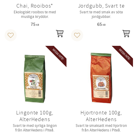
Chai, Rooibos*
Jordgubb, Svart te
Ekologiskt rooibos te med
Svart te med smak av söta
mustiga kryddor.
jordgubbar.
75
65
KR
KR
INFO
IN
Lägg till i favoriter
Lägg till i favoriter
MISSA INTE!
MISSA INTE!
Lingonte 100g,
Hjortronte 100g,
AlterHedens
AlterHedens
Svart te med syrliga lingon
Svart te smaksatt med hjortron
från AlterHedens i Piteå.
från AlterHedens i Piteå.