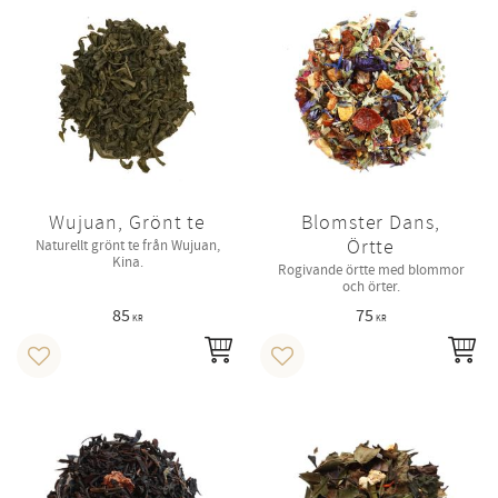
Wujuan, Grönt te
Blomster Dans,
Örtte
Naturellt grönt te från Wujuan,
Kina.
Rogivande örtte med blommor
och örter.
85
75
KR
KR
INFO
IN
Lägg till i favoriter
Lägg till i favoriter