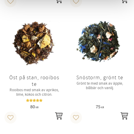
INFO
IN
Lägg till i favoriter
Lägg till i favoriter
Öst på stan, rooibos
Snöstorm, grönt te
te
Grönt te med smak av äpple,
blåbär och vanilj.
Rooibos med smak av aprikos,
lime, kokos och citron.
80
75
KR
KR
INFO
IN
Lägg till i favoriter
Lägg till i favoriter