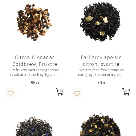
Citron & Ananas
Earl grey apelsin
Coldbrew, Fruktte
citron, svart te
Ett fruktte med somriga toner
Svart te med friska toner av
av söt ananas och syrlig citron.
earl grey, apelsin och citron.
Naturligt sötat med stevia.
85
70
KR
KR
INFO
IN
Lägg till i favoriter
Lägg till i favoriter