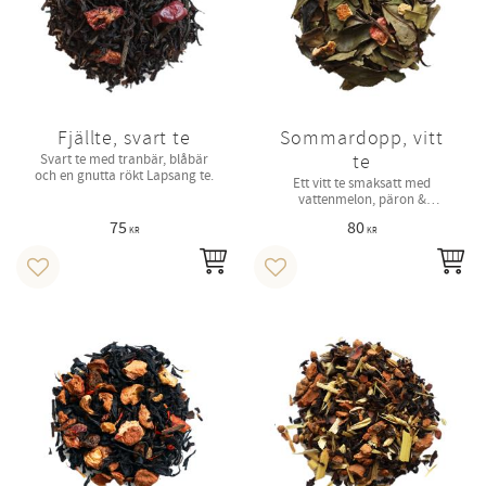
Fjällte, svart te
Sommardopp, vitt
te
Svart te med tranbär, blåbär
och en gnutta rökt Lapsang te.
Ett vitt te smaksatt med
vattenmelon, päron &
jordgubbsbitar
75
80
KR
KR
INFO
IN
Lägg till i favoriter
Lägg till i favoriter