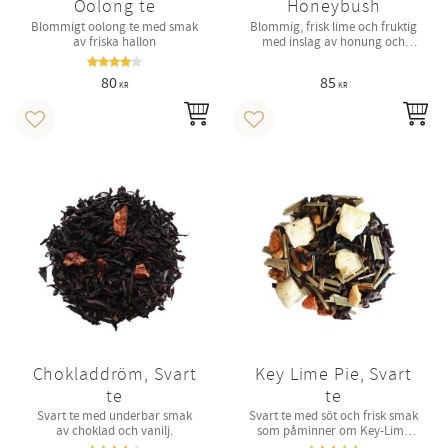
Oolong te
Honeybush
Blommigt oolong te med smak
Blommig, frisk lime och fruktig
av friska hallon
med inslag av honung och
jordgubbe.
80
85
KR
KR
INFO
IN
Lägg till i favoriter
Lägg till i favoriter
Chokladdröm, Svart
Key Lime Pie, Svart
te
te
Svart te med underbar smak
Svart te med söt och frisk smak
av choklad och vanilj.
som påminner om Key-Lime
Pie.