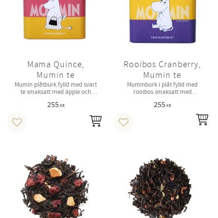
Mama Quince,
Rooibos Cranberry,
Mumin te
Mumin te
Mumin plåtburk fylld med svart
Muminburk i plåt fylld med
te smaksatt med äpple och
rooibos smaksatt med
citron.
skogsbär och exotiska frukter.
255
255
KR
KR
IN
KÖP
Lägg till i favoriter
Lägg till i favoriter