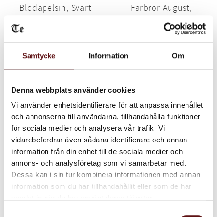
Blodapelsin, Svart
Farbror August,
te
svart te
Svart te med frisk smak av
Ett tropiskt svart te med smak
blodapelsin.
av papaya, kokos, ananas,
apelsin och citrus.
75
70
KR
KR
Samtycke
Information
Om
INFO
IN
Lägg till i favoriter
Lägg till i favoriter
Denna webbplats använder cookies
Vi använder enhetsidentifierare för att anpassa innehållet
och annonserna till användarna, tillhandahålla funktioner
för sociala medier och analysera vår trafik. Vi
vidarebefordrar även sådana identifierare och annan
information från din enhet till de sociala medier och
annons- och analysföretag som vi samarbetar med.
Dessa kan i sin tur kombinera informationen med annan
information som du har tillhandahållit eller som de har
Citronmaräng,
Safari, Svart te
samlat in när du har använt deras tjänster.
rooibos te
Svart te med apelsin, mango,
papaya, ananas och kokos.
Rooibos te med smak av
Samtyckesval