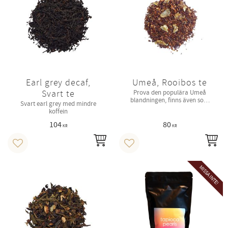
Earl grey decaf,
Umeå, Rooibos te
Svart te
Prova den populära Umeå
blandningen, finns även som
Svart earl grey med mindre
rooibos te.
koffein
104
80
KR
KR
INFO
IN
Lägg till i favoriter
Lägg till i favoriter
MISSA INTE!