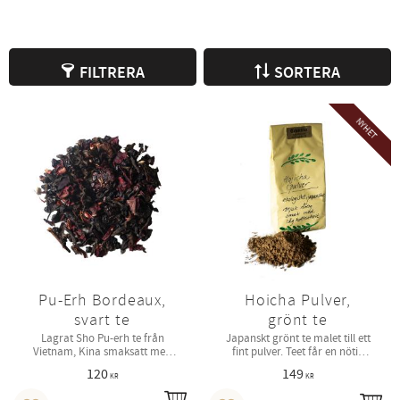
FILTRERA
SORTERA
NYHET
Pu-Erh Bordeaux,
Hoicha Pulver,
svart te
grönt te
Lagrat Sho Pu-erh te från
Japanskt grönt te malet till ett
Vietnam, Kina smaksatt med
fint pulver. Teet får en nötig
röda bär.
och mjuk smak.
120
149
KR
KR