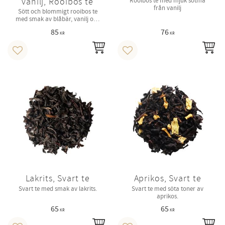
vanilj, Rooibos te
Rooibos te med mjuk sötma
från vanilj
Sött och blommigt rooibos te
med smak av blåbär, vanilj och
fänkål.
85
76
KR
KR
INFO
IN
Lägg till i favoriter
Lägg till i favoriter
Lakrits, Svart te
Aprikos, Svart te
Svart te med smak av lakrits.
Svart te med söta toner av
aprikos.
65
65
KR
KR