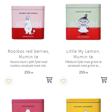
Rooibos red berries,
Little My Lemon,
Mumin te
Mumin te
Mumin burk i plåt fylld med
Plåtburk fylld med grönt te
rooibos smaksatt med röda
smaksatt med grönt te,
bär.
ingefära och citrongräs.
255
255
KR
KR
INFO
IN
Lägg till i favoriter
Lägg till i favoriter