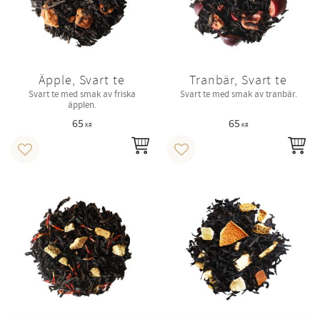
Äpple, Svart te
Tranbär, Svart te
Svart te med smak av friska
Svart te med smak av tranbär.
äpplen.
65
65
KR
KR
INFO
IN
Lägg till i favoriter
Lägg till i favoriter