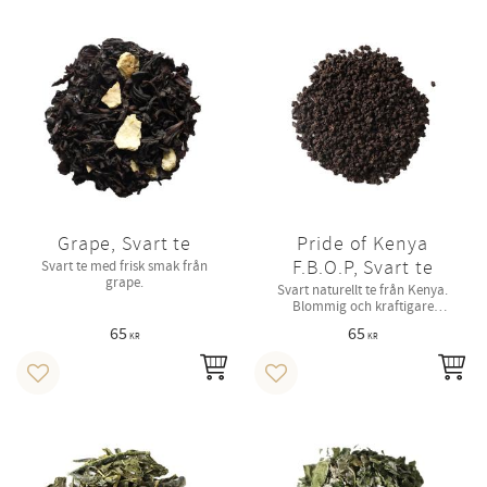
Grape, Svart te
Pride of Kenya
F.B.O.P, Svart te
Svart te med frisk smak från
grape.
Svart naturellt te från Kenya.
Blommig och kraftigare
karaktär.
65
65
KR
KR
INFO
IN
Lägg till i favoriter
Lägg till i favoriter