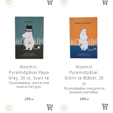
KÖP
KÖ
Lägg till i favoriter
Lägg till i favoriter
Moomin,
Moomin
Pyramidpåsar Papa
Pyramidpåsar,
Grey, 20 st, Svart te
Grönt te Blåbär, 20
st
Pyramidtepåsar, svart te med
smak av Earl grey.
Pyramidtepåsar med grönt te
smaksatt med blåbär.
189
189
KR
KR
IN
KÖP
Lägg till i favoriter
Lägg till i favoriter