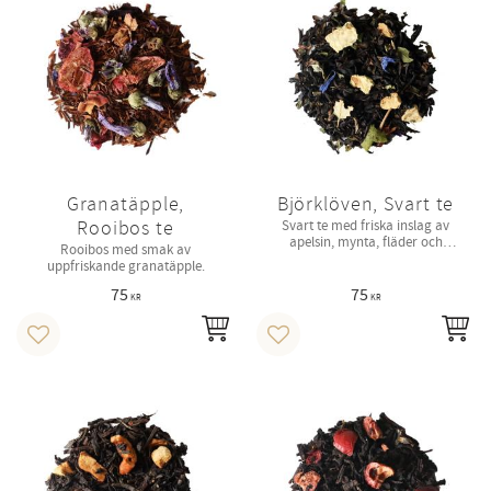
Granatäpple,
Björklöven, Svart te
Rooibos te
Svart te med friska inslag av
apelsin, mynta, fläder och
Rooibos med smak av
björk.
uppfriskande granatäpple.
75
75
KR
KR
INFO
IN
Lägg till i favoriter
Lägg till i favoriter