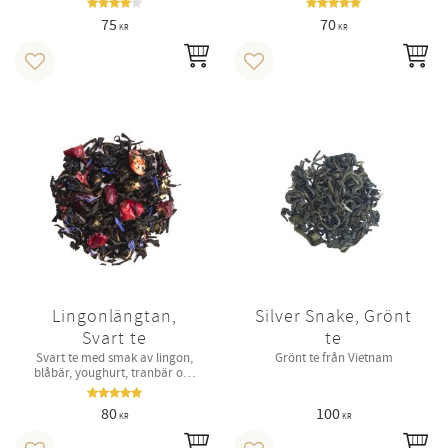
75
70
KR
KR
INFO
IN
Lägg till i favoriter
Lägg till i favoriter
Lingonlängtan,
Silver Snake, Grönt
Svart te
te
Svart te med smak av lingon,
Grönt te från Vietnam
blåbär, youghurt, tranbär och
svarta vinbär.
80
100
KR
KR