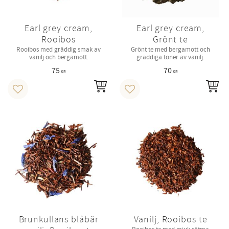
Earl grey cream,
Earl grey cream,
Rooibos
Grönt te
Rooibos med gräddig smak av
Grönt te med bergamott och
vanilj och bergamott.
gräddiga toner av vanilj.
75
70
KR
KR
INFO
IN
Lägg till i favoriter
Lägg till i favoriter
Brunkullans blåbär
Vanilj, Rooibos te