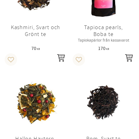
Kashmiri, Svart och
Tapioca pearls,
Grönt te
Boba te
Tapiokapärlor från kassavarot
70
170
KR
KR
INFO
IN
Lägg till i favoriter
Lägg till i favoriter
Hallon Havtorn,
Rom, Svart te