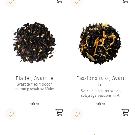
INFO
IN
Lägg till i favoriter
Lägg till i favoriter
Fläder, Svart te
Passionsfrukt, Svart
te
Svart te med frisk och
blommig smak av fläder.
Svart te med exotisk och
sötsyrliga passionsfrukt.
65
65
KR
KR
INFO
IN
Lägg till i favoriter
Lägg till i favoriter