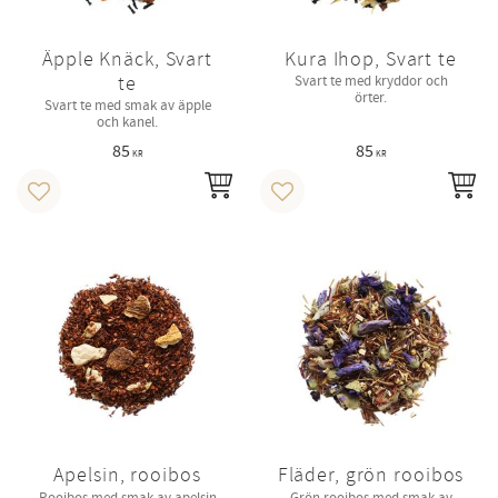
Äpple Knäck, Svart
Kura Ihop, Svart te
te
Svart te med kryddor och
örter.
Svart te med smak av äpple
och kanel.
85
85
KR
KR
INFO
IN
Lägg till i favoriter
Lägg till i favoriter
Apelsin, rooibos
Fläder, grön rooibos
Rooibos med smak av apelsin
Grön rooibos med smak av