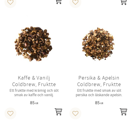
INFO
KÖ
Lägg till i favoriter
Lägg till i favoriter
Kaffe & Vanilj
Persika & Apelsin
Coldbrew, Fruktte
Coldbrew, Fruktte
Ett fruktte med krämig och söt
Ett fruktte med smak av söt
smak av kaffe och vanilj.
persika och läskande apelsin.
85
85
KR
KR
INFO
IN
Lägg till i favoriter
Lägg till i favoriter