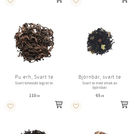
INFO
IN
Lägg till i favoriter
Lägg till i favoriter
Pu erh, Svart te
Björnbär, svart te
Svart kinesiskt lagrat te.
Svart te med smak av
björnbär.
110
65
KR
KR
INFO
IN
Lägg till i favoriter
Lägg till i favoriter