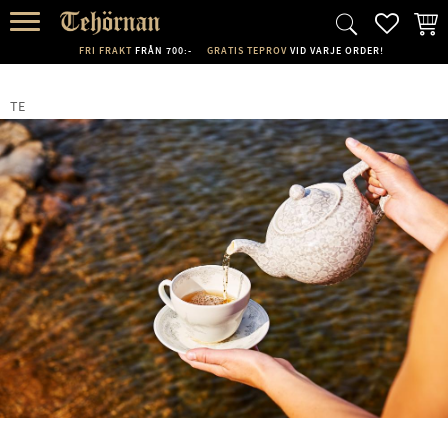
FAVORI
KUND
Meny
FRI FRAKT
FRÅN 700:-
GRATIS TEPROV
VID VARJE ORDER!
TE