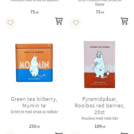
fläder
75
75
KR
KR
INFO
IN
Lägg till i favoriter
Lägg till i favoriter
Green tea bilberry,
Pyramidpåsar,
Mumin te
Rooibos red berries,
20st
Grönt te med smak av blåbär
Rooibos med röda bär
250
189
KR
KR