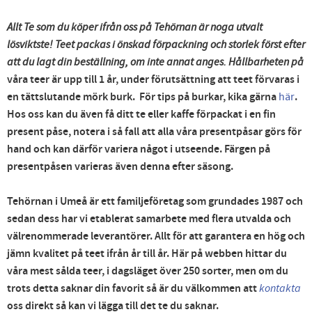
Allt Te som du köper ifrån oss på Tehörnan är noga utvalt
lösviktste! Teet packas i önskad förpackning och storlek först efter
att du lagt din beställning, om inte annat anges. Hållbarheten på
våra teer är upp till 1 år, under förutsättning att teet förvaras i
en tättslutande mörk burk. För tips på burkar, kika gärna
här
.
Hos oss kan du även få ditt te eller kaffe förpackat i en fin
present påse, notera i så fall att alla våra presentpåsar görs för
hand och kan därför variera något i utseende. Färgen på
presentpåsen varieras även denna efter säsong.
Tehörnan i Umeå är ett familjeföretag som grundades 1987 och
sedan dess har vi etablerat samarbete med flera utvalda och
välrenommerade leverantörer. Allt för att garantera en hög och
jämn kvalitet på teet ifrån år till år. Här på webben hittar du
våra mest sålda teer, i dagsläget över 250 sorter, men om du
trots detta saknar din favorit så är du välkommen att
kontakta
oss direkt så kan vi lägga till det te du saknar.