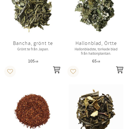
Bancha, grönt te
Hallonblad, Örtte
Grönt te från Japan.
Hallonbladste, torkade blad
från hallonplantan.
105
65
KR
KR
INFO
IN
Lägg till i favoriter
Lägg till i favoriter