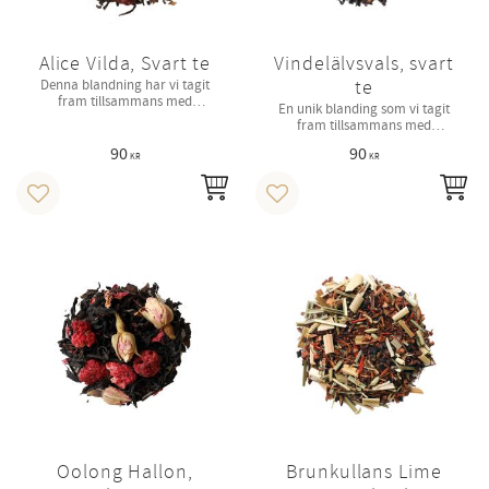
Alice Vilda, Svart te
Vindelälvsvals, svart
te
Denna blandning har vi tagit
fram tillsammans med
En unik blanding som vi tagit
gårdscafét Café Alice i Västra
fram tillsammans med
Spöland, numera Gårdshuset
gårdscafét Café Alice i Västra
Logi & Catering i Storuman.
90
90
Spöland, numera Gårdshuset
KR
KR
Logi & Catering i Storuman.
INFO
IN
Lägg till i favoriter
Lägg till i favoriter
Oolong Hallon,
Brunkullans Lime