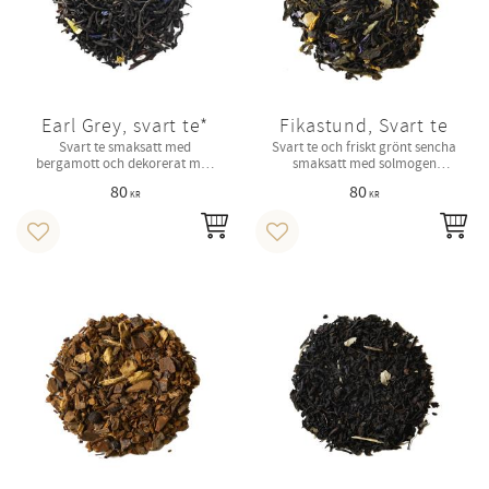
Earl Grey, svart te*
Fikastund, Svart te
Svart te smaksatt med
Svart te och friskt grönt sencha
bergamott och dekorerat med
smaksatt med solmogen
blåklint.
ananas, vanilj och krämig
80
80
ägglikör.
KR
KR
INFO
IN
Lägg till i favoriter
Lägg till i favoriter