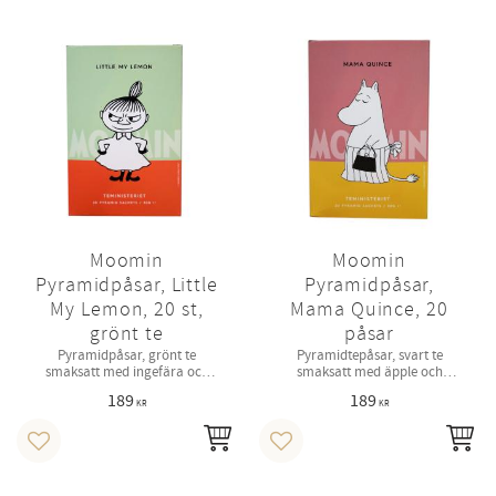
Moomin
Moomin
Pyramidpåsar, Little
Pyramidpåsar,
My Lemon, 20 st,
Mama Quince, 20
grönt te
påsar
Pyramidpåsar, grönt te
Pyramidtepåsar, svart te
smaksatt med ingefära och
smaksatt med äpple och
citron.
solrosblomma.
189
189
KR
KR
KÖP
KÖ
Lägg till i favoriter
Lägg till i favoriter