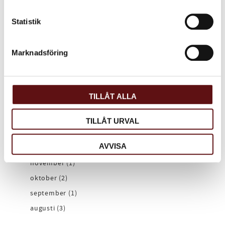
2021
november (1)
Statistik
oktober (1)
september (1)
Marknadsföring
juli (1)
april (2)
mars (1)
TILLÅT ALLA
februari (1)
januari (2)
TILLÅT URVAL
2020
AVVISA
december (1)
november (1)
oktober (2)
september (1)
augusti (3)