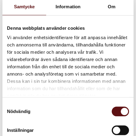
Samtycke
Information
Om
januari (1)
2025
november (1)
Denna webbplats använder cookies
2024
Vi använder enhetsidentifierare för att anpassa innehållet
juli (1)
och annonserna till användarna, tillhandahålla funktioner
maj (1)
för sociala medier och analysera vår trafik. Vi
mars (1)
vidarebefordrar även sådana identifierare och annan
information från din enhet till de sociala medier och
januari (1)
annons- och analysföretag som vi samarbetar med.
2023
Dessa kan i sin tur kombinera informationen med annan
oktober (1)
information som du har tillhandahållit eller som de har
2022
samlat in när du har använt deras tjänster.
september (1)
Samtyckesval
augusti (1)
Nödvändig
maj (1)
januari (1)
Inställningar