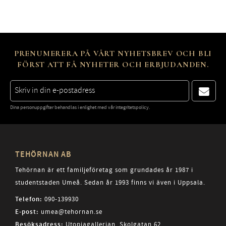
PRENUMERERA PÅ VÅRT NYHETSBREV OCH BLI
FÖRST ATT FÅ NYHETER OCH ERBJUDANDEN.
Dina personuppgifter behandlas i enlighet med vår
integritetspolicy
.
TEHÖRNAN AB
Tehörnan är ett familjeföretag som grundades år 1987 i
studentstaden Umeå. Sedan år 1993 finns vi även i Uppsala.
Telefon:
090-139930
E-post:
umea@tehornan.se
Besöksadress:
Utopiagallerian, Skolgatan 62