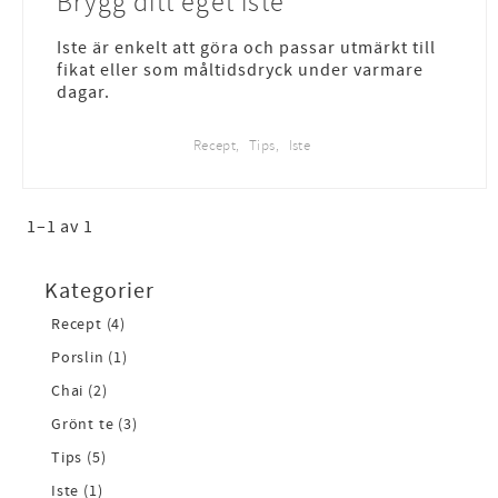
Brygg ditt eget iste
Iste är enkelt att göra och passar utmärkt till
fikat eller som måltidsdryck under varmare
dagar.
Recept
Tips
Iste
1–
1
av
1
Kategorier
Recept (4)
Porslin (1)
Chai (2)
Grönt te (3)
Tips (5)
Iste (1)