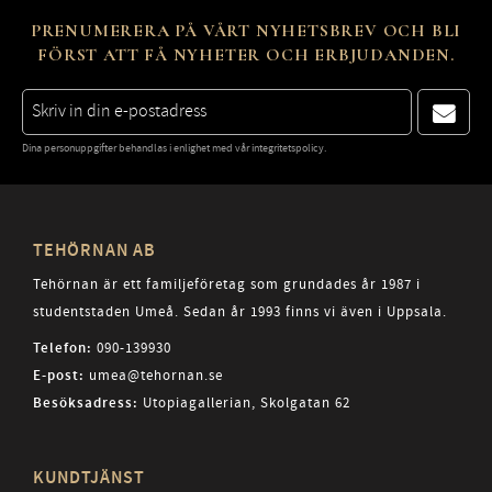
PRENUMERERA PÅ VÅRT NYHETSBREV OCH BLI
FÖRST ATT FÅ NYHETER OCH ERBJUDANDEN.
Dina personuppgifter behandlas i enlighet med vår
integritetspolicy
.
TEHÖRNAN AB
Tehörnan är ett familjeföretag som grundades år 1987 i
studentstaden Umeå. Sedan år 1993 finns vi även i Uppsala.
Telefon:
090-139930
E-post:
umea@tehornan.se
Besöksadress:
Utopiagallerian, Skolgatan 62
KUNDTJÄNST