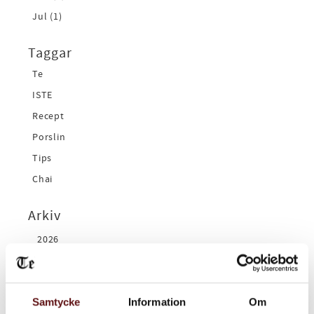
Jul (1)
Taggar
Te
ISTE
Recept
Porslin
Tips
Chai
Arkiv
2026
februari (1)
januari (1)
2025
Samtycke
Information
Om
november (1)