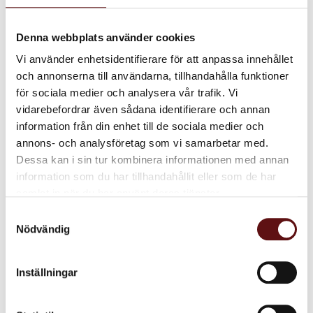
2024
Denna webbplats använder cookies
juli (1)
maj (1)
Vi använder enhetsidentifierare för att anpassa innehållet
och annonserna till användarna, tillhandahålla funktioner
mars (1)
för sociala medier och analysera vår trafik. Vi
januari (1)
vidarebefordrar även sådana identifierare och annan
2023
information från din enhet till de sociala medier och
oktober (1)
annons- och analysföretag som vi samarbetar med.
Dessa kan i sin tur kombinera informationen med annan
2022
information som du har tillhandahållit eller som de har
september (1)
samlat in när du har använt deras tjänster.
augusti (1)
Samtyckesval
maj (1)
Nödvändig
januari (1)
2021
Inställningar
november (1)
oktober (1)