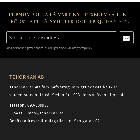
PRENUMERERA PÅ VÅRT NYHETSBREV OCH BLI
FÖRST ATT FÅ NYHETER OCH ERBJUDANDEN.
Dina personuppgifter behandlas i enlighet med vår
integritetspolicy
.
TEHÖRNAN AB
Tehörnan är ett familjeföretag som grundades år 1987 i
studentstaden Umeå. Sedan år 1993 finns vi även i Uppsala.
Telefon:
090-139930
E-post:
umea@tehornan.se
Besöksadress:
Utopiagallerian, Skolgatan 62