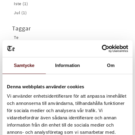
Iste (1)
Jul (1)
Taggar
Te
ISTE
Recept
Porslin
Samtycke
Information
Om
Tips
Chai
Denna webbplats använder cookies
Vi använder enhetsidentifierare för att anpassa innehållet
Arkiv
och annonserna till användarna, tillhandahålla funktioner
2026
för sociala medier och analysera vår trafik. Vi
februari (1)
vidarebefordrar även sådana identifierare och annan
januari (1)
information från din enhet till de sociala medier och
annons- och analysföretag som vi samarbetar med.
2025