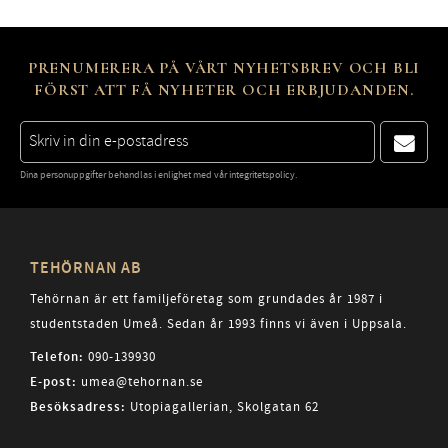
PRENUMERERA PÅ VÅRT NYHETSBREV OCH BLI
FÖRST ATT FÅ NYHETER OCH ERBJUDANDEN.
Dina personuppgifter behandlas i enlighet med vår
integritetspolicy
.
TEHÖRNAN AB
Tehörnan är ett familjeföretag som grundades år 1987 i
studentstaden Umeå. Sedan år 1993 finns vi även i Uppsala.
Telefon:
090-139930
E-post:
umea@tehornan.se
Besöksadress:
Utopiagallerian, Skolgatan 62