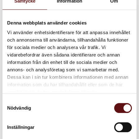
Samtycke
Information
Om
2025
november (1)
2024
Denna webbplats använder cookies
juli (1)
Vi använder enhetsidentifierare för att anpassa innehållet
maj (1)
och annonserna till användarna, tillhandahålla funktioner
för sociala medier och analysera vår trafik. Vi
mars (1)
vidarebefordrar även sådana identifierare och annan
januari (1)
information från din enhet till de sociala medier och
2023
annons- och analysföretag som vi samarbetar med.
oktober (1)
Dessa kan i sin tur kombinera informationen med annan
information som du har tillhandahållit eller som de har
2022
september (1)
samlat in när du har använt deras tjänster.
augusti (1)
Samtyckesval
Nödvändig
maj (1)
januari (1)
Inställningar
2021
november (1)