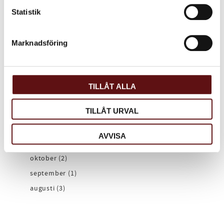
oktober (1)
Statistik
september (1)
juli (1)
Marknadsföring
april (2)
mars (1)
februari (1)
TILLÅT ALLA
januari (2)
TILLÅT URVAL
2020
december (1)
AVVISA
november (1)
oktober (2)
september (1)
augusti (3)