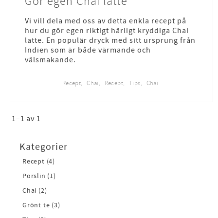
Gör egen Chai latte
Vi vill dela med oss av detta enkla recept på
hur du gör egen riktigt härligt kryddiga Chai
latte. En populär dryck med sitt ursprung från
Indien som är både värmande och
välsmakande.
Recept
Chai
Recept
Tips
Chai
1–
1
av
1
Kategorier
Recept (4)
Porslin (1)
Chai (2)
Grönt te (3)