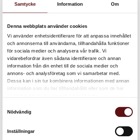
januari (1)
Samtycke
Information
Om
2025
november (1)
Denna webbplats använder cookies
2024
juli (1)
Vi använder enhetsidentifierare för att anpassa innehållet
och annonserna till användarna, tillhandahålla funktioner
maj (1)
för sociala medier och analysera vår trafik. Vi
mars (1)
vidarebefordrar även sådana identifierare och annan
januari (1)
information från din enhet till de sociala medier och
annons- och analysföretag som vi samarbetar med.
2023
Dessa kan i sin tur kombinera informationen med annan
oktober (1)
information som du har tillhandahållit eller som de har
2022
samlat in när du har använt deras tjänster.
september (1)
Samtyckesval
augusti (1)
Nödvändig
maj (1)
januari (1)
Inställningar
2021