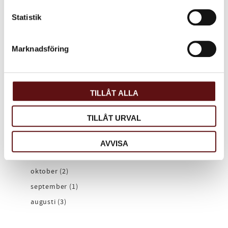
november (1)
Statistik
oktober (1)
september (1)
Marknadsföring
juli (1)
april (2)
mars (1)
TILLÅT ALLA
februari (1)
januari (2)
TILLÅT URVAL
2020
december (1)
AVVISA
november (1)
oktober (2)
september (1)
augusti (3)