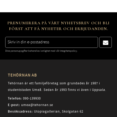
PRENUMERERA PÅ VÅRT NYHETSBREV OCH BLI
FÖRST ATT FÅ NYHETER OCH ERBJUDANDEN.
Dina personuppgifter behandlas i enlighet med vår
integritetspolicy
.
TEHÖRNAN AB
Tehörnan är ett familjeföretag som grundades år 1987 i
studentstaden Umeå. Sedan år 1993 finns vi även i Uppsala.
Telefon:
090-139930
E-post:
umea@tehornan.se
Besöksadress:
Utopiagallerian, Skolgatan 62